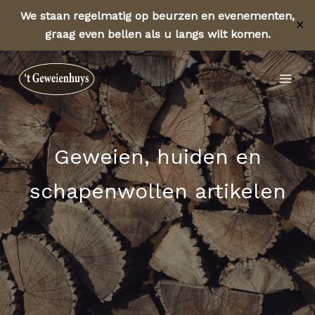
We staan regelmatig op beurzen en evenementen,
✕
graag even bellen als u langs wilt komen.
Ga
Geweien.com
naar
Mai
de
inhoud
Men
Geweien, huiden en
schapenwollen artikelen