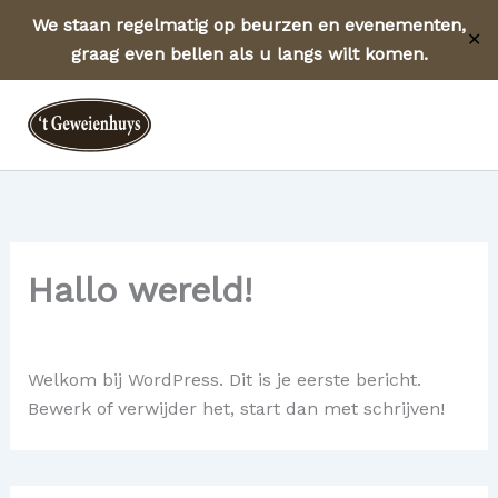
We staan regelmatig op beurzen en evenementen,
✕
graag even bellen als u langs wilt komen.
Ga
Geweien.com
naar
Mai
de
inhoud
Men
Hallo wereld!
Door
admin
/
24 september 2025
Welkom bij WordPress. Dit is je eerste bericht.
Bewerk of verwijder het, start dan met schrijven!